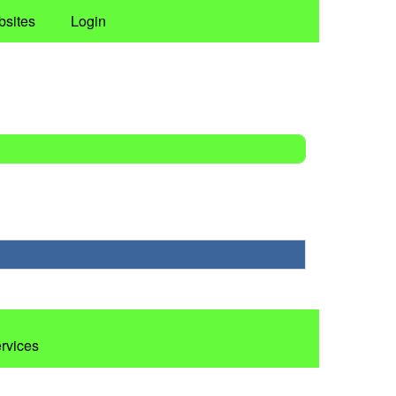
bsites
Login
ervices