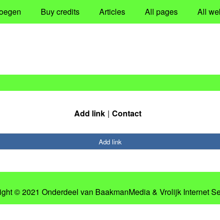
oegen
Buy credits
Articles
All pages
All we
Add link
Contact
Add link
ight © 2021 Onderdeel van
BaakmanMedia
&
Vrolijk Internet S